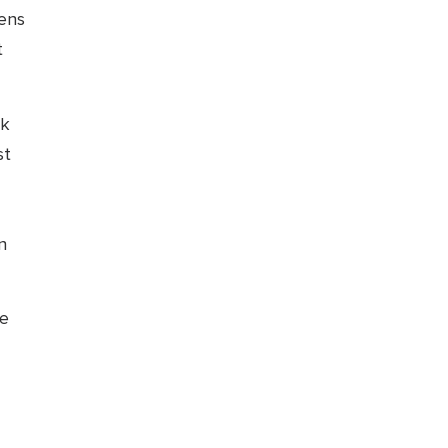
ens
t
ik
st
n
ne