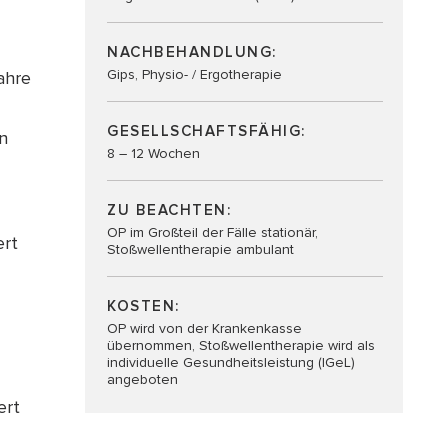
NACHBEHANDLUNG:
Gips, Physio- / Ergotherapie
ahre
GESELLSCHAFTSFÄHIG:
en
8 – 12 Wochen
ZU BEACHTEN:
OP im Großteil der Fälle stationär,
ert
Stoßwellentherapie ambulant
KOSTEN:
OP wird von der Krankenkasse
übernommen, Stoßwellentherapie wird als
individuelle Gesundheitsleistung (IGeL)
angeboten
ert