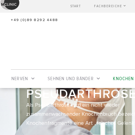
START
FACHBEREICHE
+49 (0)89 8292 4488
NERVEN
SEHNEN UND BÄNDER
KNOCHEN
PSEUDARTHROS
Als Pseudarthrose wird ein nicht wieder
zusammenwachsender Knochenbruch bezeich
Knochenfragmente eine Art „falsches Gelenk“