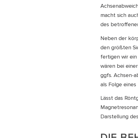
Achsenabweichu
macht sich auc
des betroffen
Neben der körp
den größten Si
fertigen wir ei
wären bei eine
ggfs. Achsen-
als Folge eines
Lässt das Rönt
Magnetresonanz
Darstellung de
DIE B