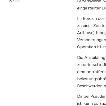
Lebensweise, w
KONTAKT
eingestellter D
Im Bereich der 
zu einer Zerst
Arthrose) führ
Veränderungen 
Operation ist 
Die Ausbildung
zu unterschie
dem betroffen
belastungsabh
Beschwerden me
Da bei Pseudart
ist, kann es au