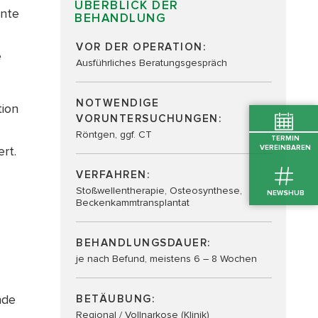
ÜBERBLICK DER
ente
BEHANDLUNG
VOR DER OPERATION:
e
Ausführliches Beratungsgespräch
NOTWENDIGE
tion
VORUNTERSUCHUNGEN:
Röntgen, ggf. CT
TERMIN
VEREINBAREN
rt.
VERFAHREN:
Stoßwellentherapie, Osteosynthese,
NEWSHUB
Beckenkammtransplantat
BEHANDLUNGSDAUER:
je nach Befund, meistens 6 – 8 Wochen
nde
BETÄUBUNG:
Regional / Vollnarkose (Klinik)