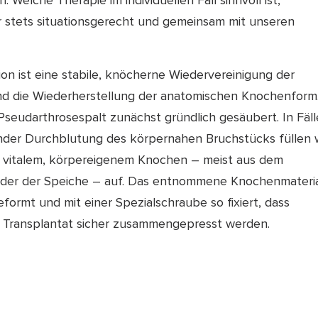
. Welche Therapie im individuellen Fall sinnvoll ist,
r stets situationsgerecht und gemeinsam mit unseren
ion ist eine stabile, knöcherne Wiedervereinigung der
d die Wiederherstellung der anatomischen Knochenform
Pseudarthrosespalt zunächst gründlich gesäubert. In Fäl
nder Durchblutung des körpernahen Bruchstücks füllen 
 vitalem, körpereigenem Knochen – meist aus dem
er der Speiche – auf. Das entnommene Knochenmateri
formt und mit einer Spezialschraube so fixiert, dass
Transplantat sicher zusammengepresst werden.