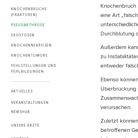
Knochenbruch 
KNOCHENBRÜCHE
eine Art „falsc
(FRAKTUREN)
unterschiedlic
PSEUDARTHROSE
Durchblutung d
EXOSTOSEN
KNOCHEN­NEKROSEN
Außerdem kann
KNOCHENTUMORE
zu Instabilitä
entweder falsch
FEHLSTELLUNGEN UND
FEHLBILDUNGEN
Ebenso können
Überbrückung d
AKTUELLES
Zusammenwachs
VERANSTALTUNGEN
verursachen.
NEWSHUB
Zuletzt können
UNSERE ÄRZTE
betroffenen Ge