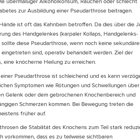
ie übermäßiger Alkoholkonsum, Rauchen oder schlecht
iabetes zur Ausbildung einer Pseudarthrose beitragen.
Hände ist oft das Kahnbein betroffen. Da dies über die J
örung des Handgelenkes (karpaler Kollaps, Handgelenks-
t, sollte diese Pseudarthrose, wenn noch keine sekundär
eingetreten sind, operativ behandelt werden. Ziel der
es, eine knöcherne Heilung zu erreichen.
 einer Pseudarthrose ist schleichend und es kann verzög
dlichen Symptomen wie Rötungen und Schwellungen über
en Gelenk oder dem gebrochenen Knochenbereich und
ängigen Schmerzen kommen. Bei Bewegung treten die
istens früher auf.
hrosen die Stabilität des Knochens zum Teil stark reduzi
ch vorkommen, dass es zu teilweise sichtbaren