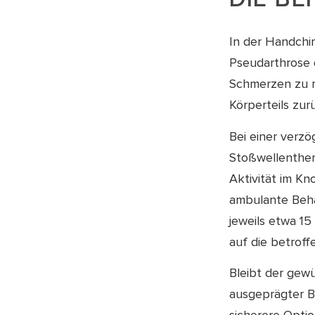
In der Handchi
Pseudarthrose d
Schmerzen zu r
Körperteils zu
Bei einer verz
Stoßwellenther
Aktivität im K
ambulante Beha
jeweils etwa 1
auf die betroff
Bleibt der gewü
ausgeprägter Be