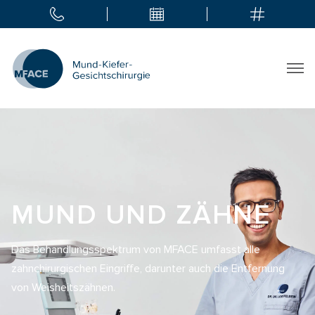
MUND UND ZÄHNE
Das Behandlungsspektrum von MFACE umfasst alle
zahnchirurgischen Eingriffe, darunter auch die Entfernung
von Weisheitszähnen.