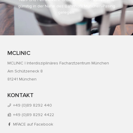
günstig in der Nähe des Bahnhofs München-Pasing
gelegen.
MCLINIC
MCLINIC | Interdisziplinäres Facharztzentrum München
Am Schützeneck 8
81241 München
KONTAKT
+49 (0)89 8292 440
+49 (0)89 8292 4422
MFACE auf Facebook