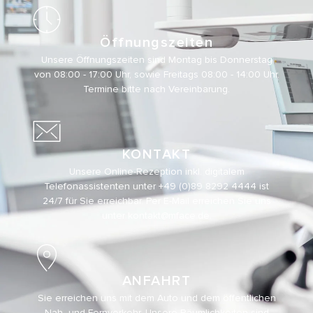
Öffnungszeiten
Unsere Öffnungszeiten sind Montag bis Donnerstag
von 08:00 - 17:00 Uhr, sowie Freitags 08:00 - 14:00 Uhr.
Termine bitte nach Vereinbarung.
KONTAKT
Unsere Online-Rezeption inkl. digitalem
Telefonassistenten unter
+49 (0)89 8292 4444
ist
24/7 für Sie erreichbar. Per E-Mail erreichen Sie uns
unter
kontakt@mface.de
.
ANFAHRT
Sie erreichen uns mit dem Auto und dem öffentlichen
Nah- und Fernverkehr. Unsere Räumlichkeiten sind