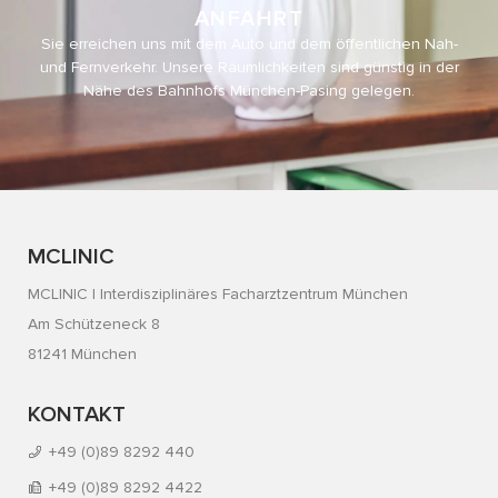
ANFAHRT
Sie erreichen uns mit dem Auto und dem öffentlichen Nah-
und Fernverkehr. Unsere Räumlichkeiten sind günstig in der
Nähe des Bahnhofs München-Pasing gelegen.
MCLINIC
MCLINIC | Interdisziplinäres Facharztzentrum München
Am Schützeneck 8
81241 München
KONTAKT
+49 (0)89 8292 440
+49 (0)89 8292 4422