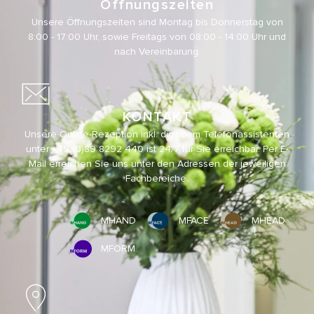
Öffnungszeiten
Unsere Öffnungszeiten sind Montag bis Donnerstag von
8:00 - 17:00 Uhr, sowie Freitags von 08:00 - 14:00 Uhr und
nach Vereinbarung.
KONTAKT
Unsere Online-Rezeption inkl. digitalem Telefonassistenten
unter
+49 (0)89 8292 440
ist 24/7 für Sie erreichbar. Per E-
Mail erreichen Sie uns unter den Adressen der jeweiligen
Fachbereiche.
MHAND
MFACE
MHEAD
MFORM