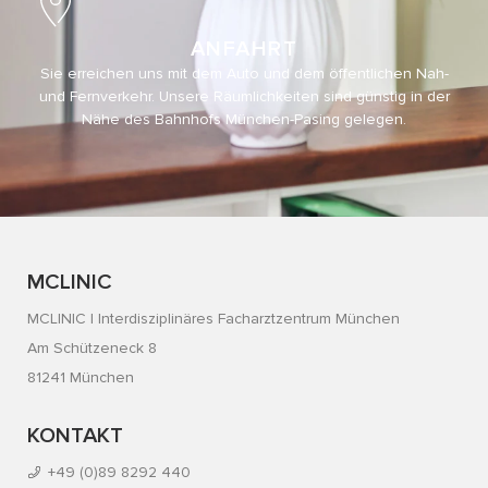
ANFAHRT
Sie erreichen uns mit dem Auto und dem öffentlichen Nah-
und Fernverkehr. Unsere Räumlichkeiten sind günstig in der
Nähe des Bahnhofs München-Pasing gelegen.
MCLINIC
MCLINIC | Interdisziplinäres Facharztzentrum München
Am Schützeneck 8
81241 München
KONTAKT
+49 (0)89 8292 440