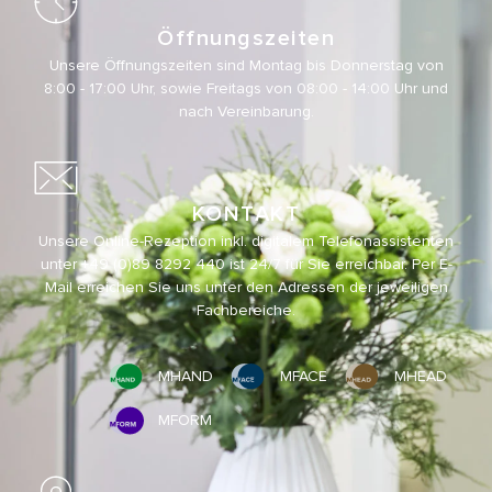
Öffnungszeiten
Unsere Öffnungszeiten sind Montag bis Donnerstag von
8:00 - 17:00 Uhr, sowie Freitags von 08:00 - 14:00 Uhr und
nach Vereinbarung.
KONTAKT
Unsere Online-Rezeption inkl. digitalem Telefonassistenten
unter
+49 (0)89 8292 440
ist 24/7 für Sie erreichbar. Per E-
Mail erreichen Sie uns unter den Adressen der jeweiligen
Fachbereiche.
MHAND
MFACE
MHEAD
MFORM