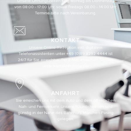
Unsere Öffnungszeiten sind Montag bis Donnerstag
von 08:00 - 17:00 Uhr, sowie Freitags 08:00 - 14:00 Uhr.
Termine bitte nach Vereinbarung.
KONTAKT
Unsere Online-Rezeption inkl. digitalem
Telefonassistenten unter
+49 (0)89 8292 4444
ist
24/7 für Sie erreichbar. Per E-Mail erreichen Sie uns
unter
kontakt@mface.de
.
ANFAHRT
Sie erreichen uns mit dem Auto und dem öffentlichen
Nah- und Fernverkehr. Unsere Räumlichkeiten sind
günstig in der Nähe des Bahnhofs München-Pasing
gelegen.