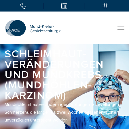
SCHLEIMHAUT­
VERÄNDERUNGEN
UND MUNDKREBS
(MUNDHÖHLEN­
KARZINOM)
Mundschleimhautveränderungen (Rötungen, Schwellungen,
Schmerzen), die länger als zwei Wochen bestehen, sollten
unverzüglich untersucht werden.