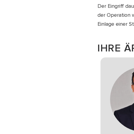
Der Eingriff d
der Operation w
Einlage einer S
IHRE Ä