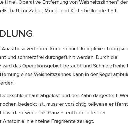
Leitlinie „Operative Entfernung von Weisheitszähnen“ der
llschaft für Zahn-, Mund- und Kieferheilkunde fest.
DLUNG
Anästhesieverfahren können auch komplexe chirurgisc
lant und schmerzfrei durchgeführt werden. Durch die
e wird das Operationsgebiet betäubt und Schmerzfreihei
Entfernung eines Weisheitszahnes kann in der Regel ambul
erden.
e Deckschleimhaut abgelöst und der Zahn dargestellt. We
ochen bedeckt ist, muss er vorsichtig teilweise entfern
hn wird entweder als Ganzes entfernt oder bei
 Anatomie in einzelne Fragmente zerlegt.