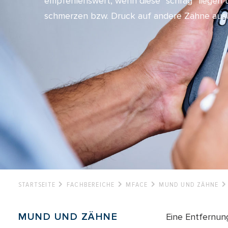
empfehlenswert, wenn diese “schräg” liegen 
schmerzen bzw. Druck auf andere Zähne aus
STARTSEITE
FACHBEREICHE
MFACE
MUND UND ZÄHNE
MUND UND ZÄHNE
Eine Entfernun