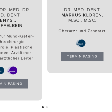
DR. MED. DR.
DR. MED. DENT.
D. DENT.
MARKUS KLÖREN
,
ENYS J.
M.SC., M.SC.
EFFELBEIN
Oberarzt und Zahnarzt
für Mund-Kiefer-
htschirurgie,
urgie, Plastische
nen, Ärztlicher
TERMIN PASING
rztlicher Leiter
MIN PASING