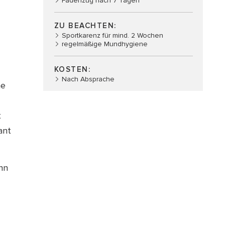
Fadenzug nach 7 Tagen
ZU BEACHTEN:
Sportkarenz für mind. 2 Wochen
regelmäßige Mundhygiene
KOSTEN:
Nach Absprache
he
t
ant
nn
t