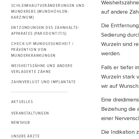
Weisheitszähne
SCHLEIMHAUT­VERÄNDERUNGEN UND
auf andere Zäh
MUNDKREBS (MUNDHÖHLEN­
KARZINOM)
Die Entfernung 
ENTZÜNDUNGEN DES ZAHNHALTE­
APPARATES (PARODONTITIS)
Sedierung durc
Wurzeln sind r
CHECK-UP-MUNDGESUNDHEIT /
PRÄVENTION VON
werden.
MUNDERKRANKUNGEN
WEISHEITSZÄHNE UND ANDERE
Falls er tiefer 
VERLAGERTE ZÄHNE
Wurzeln stark v
ZAHN­VERLUST UND IMPLANTATE
wir auf Wunsch
Eine dreidimen
AKTUELLES
Beziehung die 
VERANSTALTUNGEN
einer Nervensc
NEWSHUB
Die Indikation
UNSERE ÄRZTE