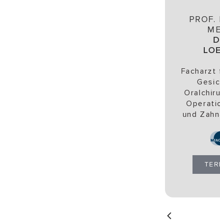
PROF. 
ME
D
LO
Facharzt 
Gesic
Oralchir
Operatio
und Zahnä
TER