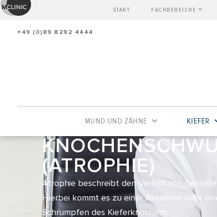
START
FACHBEREICHE
+49 (0)89 8292 4444
MUND UND ZÄHNE
KIEFER
KNOCHENSCHW
(ATROPHIE)
Atrophie beschreibt den Verlust von Gewebe 
Hierbei kommt es zu einer Abnahme oder ei
Schrumpfen des Kieferknochens.