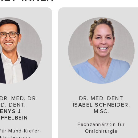
DR. MED. DR.
DR. MED. DENT.
D. DENT.
ISABEL SCHNEIDER
,
ENYS J.
M.SC.
EFFELBEIN
Fachzahnärztin für
für Mund-Kiefer-
Oralchirurgie
htschirurgie,