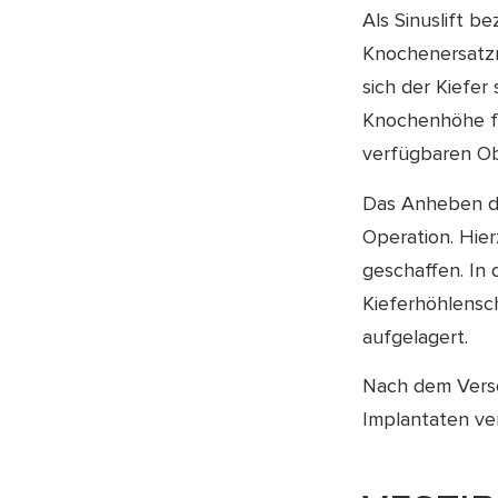
Als Sinuslift 
Knochenersatzm
sich der Kiefer
Knochenhöhe fü
verfügbaren Ob
Das Anheben de
Operation. Hie
geschaffen. In
Kieferhöhlensc
aufgelagert.
Nach dem Versc
Implantaten ve