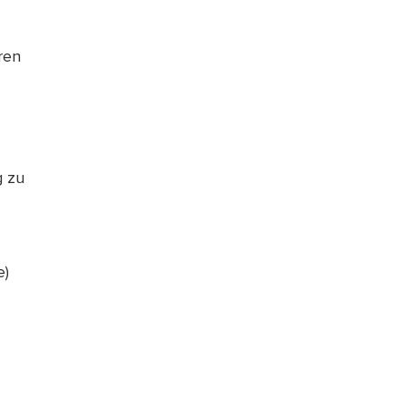
ren
g zu
e)