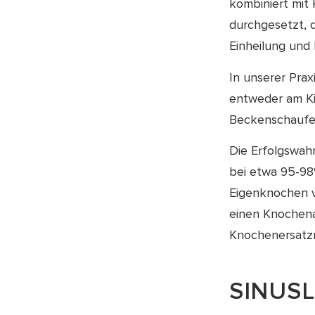
kombiniert mit 
durchgesetzt, 
Einheilung und 
In unserer Pra
entweder am Kie
Beckenschaufel
Die Erfolgswahr
bei etwa 95-98
Eigenknochen v
einen Knochena
Knochenersatzm
SINUSL