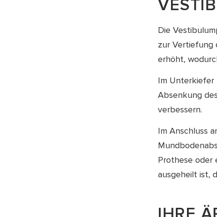
VESTI
Die Vestibulump
zur Vertiefung
erhöht, wodurc
Im Unterkiefer
Absenkung des 
verbessern.
Im Anschluss a
Mundbodenabsen
Prothese oder e
ausgeheilt ist,
IHRE Ä