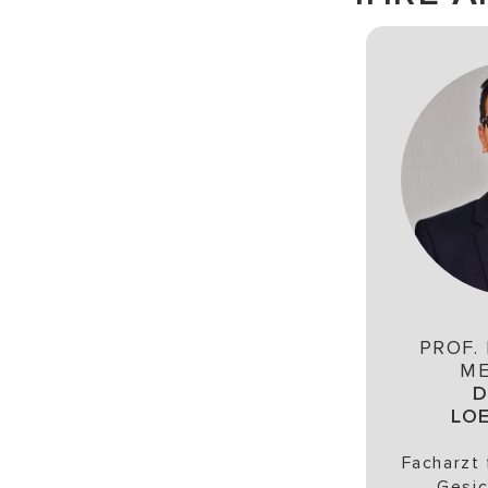
PROF. 
ME
D
LO
Facharzt 
Gesic