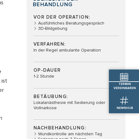
ns
BEHANDLUNG
VOR DER OPERATION:
Ausführliches Beratungsgespräch
3D-Bildgebung
VERFAHREN:
In der Regel ambulante Operation
OP-DAUER
e
1-2 Stunde
ist
TERMIN
VEREINBAREN
er
BETÄUBUNG:
Lokalanästhesie mit Sedierung oder
Vollnarkose
e
NEWSHUB
n
NACHBEHANDLUNG:
Wundkontrolle am nächsten Tag