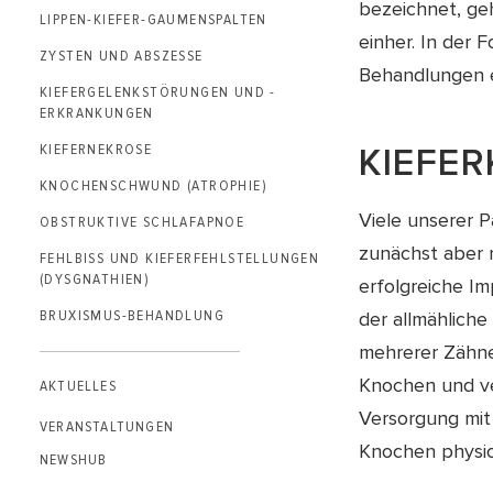
bezeichnet, ge
LIPPEN-KIEFER-GAUMENSPALTEN
einher. In der
ZYSTEN UND ABSZESSE
Behandlungen 
KIEFERGELENK­STÖRUNGEN UND -
ERKRANKUNGEN
KIEFERNEKROSE
KIEFE
KNOCHENSCHWUND (ATROPHIE)
Viele unserer P
OBSTRUKTIVE SCHLAFAPNOE
zunächst aber 
FEHLBISS UND KIEFERFEHL­STELLUNGEN
(DYSGNATHIEN)
erfolgreiche Im
BRUXISMUS-BEHANDLUNG
der allmähliche
mehrerer Zähne
Knochen und ve
AKTUELLES
Versorgung mit
VERANSTALTUNGEN
Knochen physio
NEWSHUB