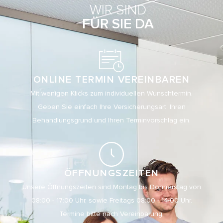
WIR SIND
FÜR SIE DA
ONLINE TERMIN VEREINBAREN
Mit wenigen Klicks zum individuellen Wunschtermin.
Geben Sie einfach Ihre Versicherungsart, Ihren
Behandlungsgrund und Ihren Terminvorschlag ein.
ÖFFNUNGSZEITEN
Unsere Öffnungszeiten sind Montag bis Donnerstag von
08:00 - 17:00 Uhr, sowie Freitags 08:00 - 14:00 Uhr.
Termine bitte nach Vereinbarung.