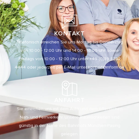
KONTAKT
Telefonisch erreichen Sie uns Montag bis Donnerstag
von 10:00 - 12:00 Uhr und 14:00 - 16:00 Uhr, sowie
Freitags von 10:00 - 12:00 Uhr unter +49 (0)89 8292
4444 oder jederzeit per E-Mail unter
kontakt@mform.de
ANFAHRT
Sie erreichen uns mit dem Auto und dem öffentlichen
Nah- und Fernverkehr. Unsere Räumlichkeiten sind
günstig in der Nähe des Bahnhofs München-Pasing
gelegen.