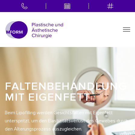
FALTENBEHANDLUNG
MIT EIGENFETT
Beim Lipofilling werden Gesichtsfalten mit Eigenfett
unterspritzt, um den Elastizitätsverlust des Gewebes durch
den Alterungsprozess auszugleichen.