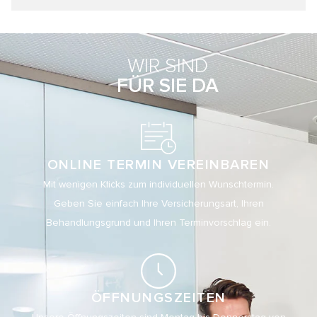
WIR SIND
FÜR SIE DA
ONLINE TERMIN VEREINBAREN
Mit wenigen Klicks zum individuellen Wunschtermin.
Geben Sie einfach Ihre Versicherungsart, Ihren
Behandlungsgrund und Ihren Terminvorschlag ein.
ÖFFNUNGSZEITEN