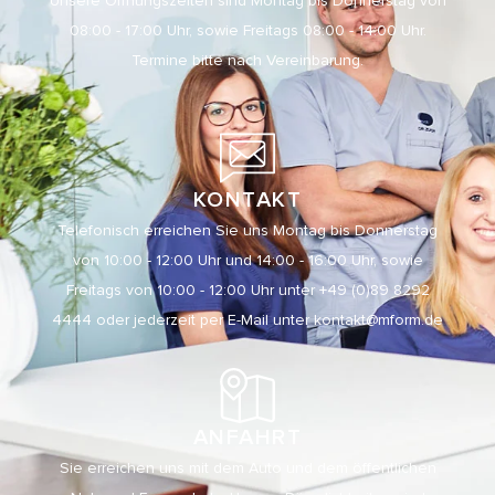
Unsere Öffnungszeiten sind Montag bis Donnerstag von
08:00 - 17:00 Uhr, sowie Freitags 08:00 - 14:00 Uhr.
Termine bitte nach Vereinbarung.
KONTAKT
Telefonisch erreichen Sie uns Montag bis Donnerstag
von 10:00 - 12:00 Uhr und 14:00 - 16:00 Uhr, sowie
Freitags von 10:00 - 12:00 Uhr unter +49 (0)89 8292
4444 oder jederzeit per E-Mail unter
kontakt@mform.de
ANFAHRT
Sie erreichen uns mit dem Auto und dem öffentlichen