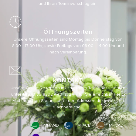
und Ihren Terminvorschlag ein.
Öffnungszeiten
Unsere Öffnungszeiten sind Montag bis Donnerstag von
8:00 - 17:00 Uhr, sowie Freitags von 08:00 - 14:00 Uhr und
nach Vereinbarung.
KONTAKT
Unsere Online-Rezeption inkl. digitalem Telefonassistenten
unter
+49 (0)89 8292 440
ist 24/7 für Sie erreichbar. Per E-
Mail erreichen Sie uns unter den Adressen der jeweiligen
Fachbereiche.
MHAND
MFACE
MHEAD