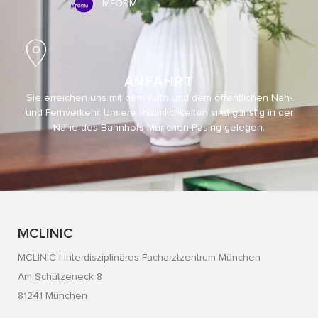
MFORM
ANFAHRT
Sie erreichen uns mit dem Auto und dem öffentlichen Nah-
und Fernverkehr. Unsere Räumlichkeiten sind günstig in der
Nähe des Bahnhofs München-Pasing gelegen.
MCLINIC
MCLINIC | Interdisziplinäres Facharztzentrum München
Am Schützeneck 8
81241 München