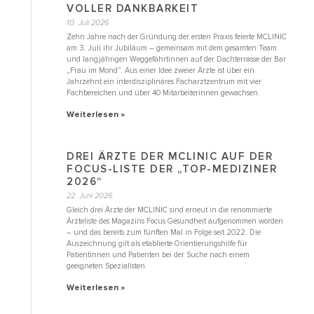
VOLLER DANKBARKEIT
10. Juli 2026
Zehn Jahre nach der Gründung der ersten Praxis feierte MCLINIC
am 3. Juli ihr Jubiläum – gemeinsam mit dem gesamten Team
und langjährigen Weggefährtinnen auf der Dachterrasse der Bar
„Frau im Mond“. Aus einer Idee zweier Ärzte ist über ein
Jahrzehnt ein interdisziplinäres Facharztzentrum mit vier
Fachbereichen und über 40 Mitarbeiterinnen gewachsen.
Weiterlesen »
DREI ÄRZTE DER MCLINIC AUF DER
FOCUS-LISTE DER „TOP-MEDIZINER
2026“
22. Juni 2026
Gleich drei Ärzte der MCLINIC sind erneut in die renommierte
Ärzteliste des Magazins Focus Gesundheit aufgenommen worden
– und das bereits zum fünften Mal in Folge seit 2022. Die
Auszeichnung gilt als etablierte Orientierungshilfe für
Patientinnen und Patienten bei der Suche nach einem
geeigneten Spezialisten.
Weiterlesen »