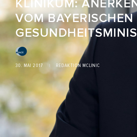
KLINIKUM: ANERK
VOM BAYERISCHEN
GESUNDHEITSMINI
30. MAI 2017
REDAKTION MCLINIC