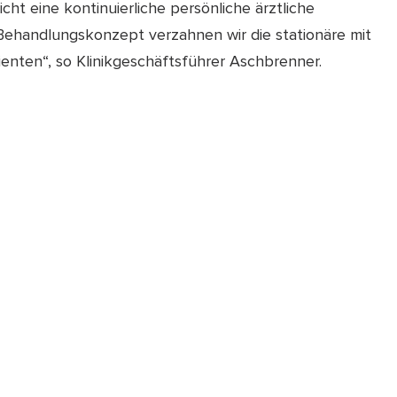
t eine kontinuierliche persönliche ärztliche
 Behandlungskonzept verzahnen wir die stationäre mit
nten“, so Klinikgeschäftsführer Aschbrenner.
r des Helios Klinikums München West, untermauert die
igenständige Abteilung die positive medizinische
n anderthalb Jahren: „Es ist uns gelungen, das
ln und auszubauen. So haben wir neben der Mund-,
achbereiche gegründet, die unser stationäres
unter anderem die Orthopädie, Unfall-, Handchirurgie
che und Rekonstruktive Chirurgie. Das zeigen nicht
r 2016 wurden über 20.000 Patienten stationär
t konnte das Haus seine Erlöse aus
genüber dem Vorjahr steigern.