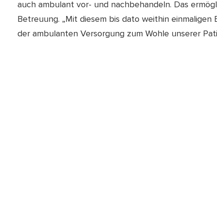
auch ambulant vor- und nachbehandeln. Das ermöglich
Betreuung. „Mit diesem bis dato weithin einmaligen
der ambulanten Versorgung zum Wohle unserer Patie
Positive medizinische Entwicklung des Hauses
Für Prof. Dr. Ulrich Linsenmaier, Ärztlicher Direkto
Etablierung der Mund-Kiefer-Gesichtschirurgie als e
Entwicklung des gesamten Hauses in den vergangene
Leistungsspektrum kontinuierlich weiterzuentwicke
Kiefer- und Plastischen Gesichtschirurgie weitere F
Versorgungsangebot sinnvoll ergänzen. Dazu zählen 
und Sportorthopädie, die Geriatrie sowie die Plastis
zuletzt die positiven Zahlen des Klinikums.“ Im Jah
behandelt; ein Jahr zuvor waren es 19.125. Insgesam
Krankenhausleistungen damit um sieben Prozent ge