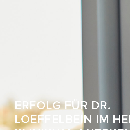
ERFOLG FÜR DR.
LOEFFELBEIN IM HE