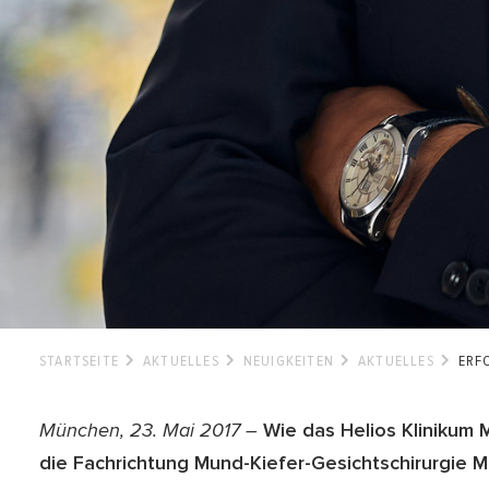
STARTSEITE
AKTUELLES
NEUIGKEITEN
AKTUELLES
ERF
München, 23. Mai 2017 –
Wie das Helios Klinikum
die Fachrichtung Mund-Kiefer-Gesichtschirurgie M