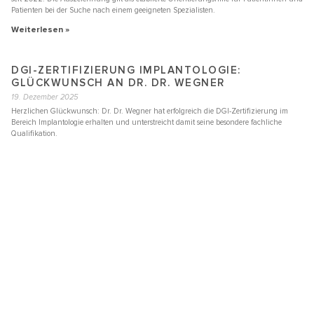
Patienten bei der Suche nach einem geeigneten Spezialisten.
Weiterlesen »
DGI-ZERTIFIZIERUNG IMPLANTOLOGIE:
GLÜCKWUNSCH AN DR. DR. WEGNER
19. Dezember 2025
Herzlichen Glückwunsch: Dr. Dr. Wegner hat erfolgreich die DGI-Zertifizierung im
Bereich Implantologie erhalten und unterstreicht damit seine besondere fachliche
Qualifikation.
Weiterlesen »
MCLINIC
MCLINIC | Interdisziplinäres Facharztzentrum München
Am Schützeneck 8
81241 München