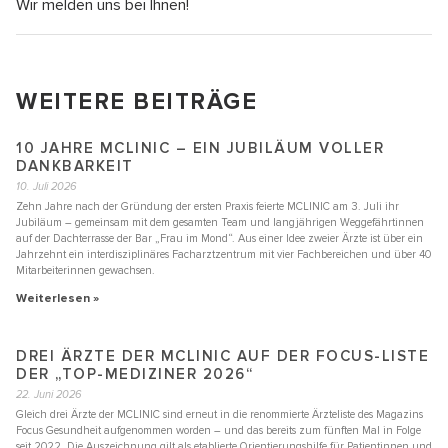
Wir melden uns bei Ihnen!
WEITERE BEITRÄGE
10 JAHRE MCLINIC – EIN JUBILÄUM VOLLER
DANKBARKEIT
10. Juli 2026
Zehn Jahre nach der Gründung der ersten Praxis feierte MCLINIC am 3. Juli ihr
Jubiläum – gemeinsam mit dem gesamten Team und langjährigen Weggefährtinnen
auf der Dachterrasse der Bar „Frau im Mond“. Aus einer Idee zweier Ärzte ist über ein
Jahrzehnt ein interdisziplinäres Facharztzentrum mit vier Fachbereichen und über 40
Mitarbeiterinnen gewachsen.
Weiterlesen »
DREI ÄRZTE DER MCLINIC AUF DER FOCUS-LISTE
DER „TOP-MEDIZINER 2026“
22. Juni 2026
Gleich drei Ärzte der MCLINIC sind erneut in die renommierte Ärzteliste des Magazins
Focus Gesundheit aufgenommen worden – und das bereits zum fünften Mal in Folge
seit 2022. Die Auszeichnung gilt als etablierte Orientierungshilfe für Patientinnen und