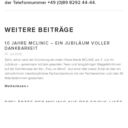
der Telefonnummer +49 (0)89 8292 44-44.
WEITERE BEITRÄGE
10 JAHRE MCLINIC – EIN JUBILÄUM VOLLER
DANKBARKEIT
10. Juli 2026
Zehn Jahre nach der Gründung der ersten Praxis feierte MCLINIC am 3. Juli ihr
Jubiläum – gemeinsam mit dem gesamten Team und langjährigen Weggefährtinnen
auf der Dachterrasse der Bar „Frau im Mond“. Aus einer Idee zweier Ärzte ist über ein
Jahrzehnt ein interdisziplinäres Facharztzentrum mit vier Fachbereichen und über 40
Mitarbeiterinnen gewachsen.
Weiterlesen »
DREI ÄRZTE DER MCLINIC AUF DER FOCUS-LISTE
DER „TOP-MEDIZINER 2026“
22. Juni 2026
Gleich drei Ärzte der MCLINIC sind erneut in die renommierte Ärzteliste des Magazins
Focus Gesundheit aufgenommen worden – und das bereits zum fünften Mal in Folge